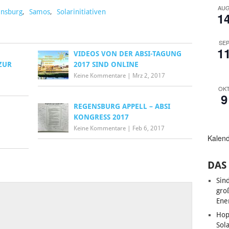
AU
nsburg
,
Samos
,
Solarinitiativen
1
SE
1
VIDEOS VON DER ABSI-TAGUNG
ZUR
2017 SIND ONLINE
Keine Kommentare
|
Mrz 2, 2017
OK
9
REGENSBURG APPELL – ABSI
KONGRESS 2017
Keine Kommentare
|
Feb 6, 2017
Kalen
DAS 
Sin
gro
Ene
Hop
Sol