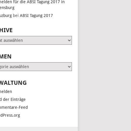
elden für die ABSI Tagung 2017 in
ensburg
uzburg
bei
ABSI Tagung 2017
HIVE
e
MEN
en
WALTUNG
elden
d der Einträge
mentare-Feed
dPress.org