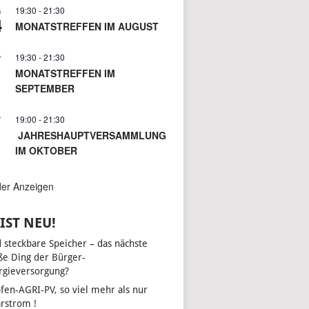
19:30
-
21:30
G
4
MONATSTREFFEN IM AUGUST
19:30
-
21:30
P
1
MONATSTREFFEN IM
SEPTEMBER
19:00
-
21:30
T
JAHRESHAUPTVERSAMMLUNG
IM OKTOBER
der Anzeigen
IST NEU!
d steckbare Speicher – das nächste
ße Ding der Bürger-
rgieversorgung?
fen-AGRI-PV, so viel mehr als nur
arstrom !