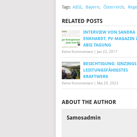
Tags:
ABSI
,
Bayern
,
Österreich
,
Rege
RELATED POSTS
INTERVIEW VON SANDRA
ENKHARDT, PV-MAGAZIN 
ABSI TAGUNG
Keine Kommentare
|
Jan 22, 2017
BESICHTIGUNG: SINZINGS
LEISTUNGSFÄHIGSTES
KRAFTWERK
Keine Kommentare
|
Mai 29, 2023
ABOUT THE AUTHOR
Samosadmin