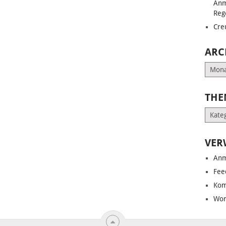
Anm
Reg
Cre
ARC
Archiv
THE
Them
VER
Anm
Fee
Kom
Wor