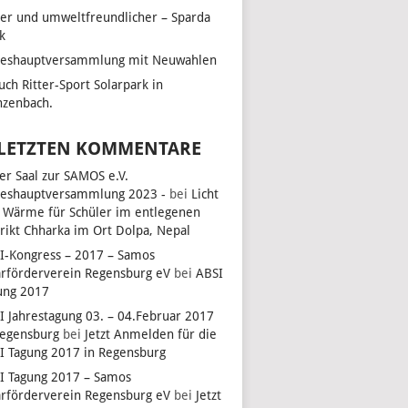
her und umweltfreundlicher – Sparda
k
reshauptversammlung mit Neuwahlen
uch Ritter-Sport Solarpark in
zenbach.
 LETZTEN KOMMENTARE
ler Saal zur SAMOS e.V.
reshauptversammlung 2023 -
bei
Licht
 Wärme für Schüler im entlegenen
trikt Chharka im Ort Dolpa, Nepal
I-Kongress – 2017 – Samos
arförderverein Regensburg eV
bei
ABSI
ung 2017
I Jahrestagung 03. – 04.Februar 2017
Regensburg
bei
Jetzt Anmelden für die
I Tagung 2017 in Regensburg
I Tagung 2017 – Samos
arförderverein Regensburg eV
bei
Jetzt