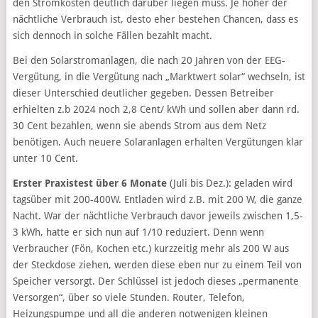
den Stromkosten deutlich darüber liegen muss. Je höher der
nächtliche Verbrauch ist, desto eher bestehen Chancen, dass es
sich dennoch in solche Fällen bezahlt macht.
Bei den Solarstromanlagen, die nach 20 Jahren von der EEG-
Vergütung, in die Vergütung nach „Marktwert solar“ wechseln, ist
dieser Unterschied deutlicher gegeben. Dessen Betreiber
erhielten z.b 2024 noch 2,8 Cent/ kWh und sollen aber dann rd.
30 Cent bezahlen, wenn sie abends Strom aus dem Netz
benötigen. Auch neuere Solaranlagen erhalten Vergütungen klar
unter 10 Cent.
Erster Praxistest über 6 Monate
(Juli bis Dez.): geladen wird
tagsüber mit 200-400W. Entladen wird z.B. mit 200 W, die ganze
Nacht. War der nächtliche Verbrauch davor jeweils zwischen 1,5-
3 kWh, hatte er sich nun auf 1/10 reduziert. Denn wenn
Verbraucher (Fön, Kochen etc.) kurzzeitig mehr als 200 W aus
der Steckdose ziehen, werden diese eben nur zu einem Teil von
Speicher versorgt. Der Schlüssel ist jedoch dieses „permanente
Versorgen“, über so viele Stunden. Router, Telefon,
Heizungspumpe und all die anderen notwenigen kleinen