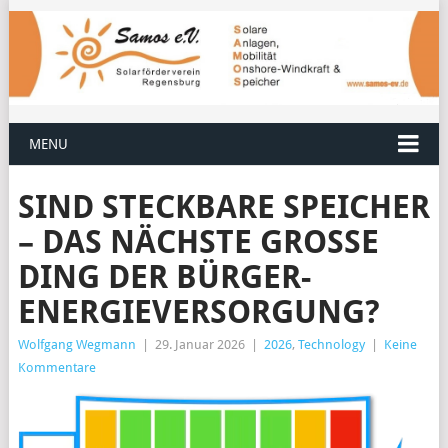
MENU
SIND STECKBARE SPEICHER
– DAS NÄCHSTE GROSSE D
ING DER BÜRGER-E
NERGIEVERSORGUNG?
Wolfgang Wegmann
|
29. Januar 2026
|
2026
,
Technology
|
Keine
Kommentare