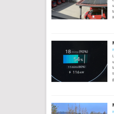
u
M
L
u
M
W
g