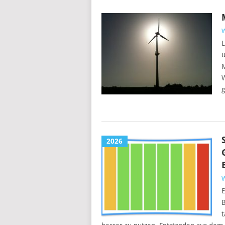
L
u
W
g
2026
E
B
t