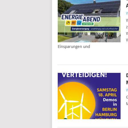
W
z
W
W
Einsparungen und
G