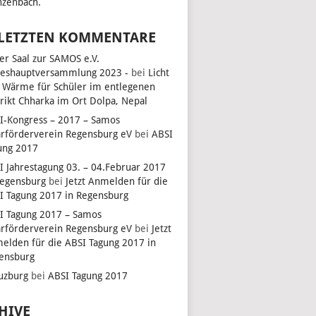
zenbach.
 LETZTEN KOMMENTARE
ler Saal zur SAMOS e.V.
reshauptversammlung 2023 -
bei
Licht
 Wärme für Schüler im entlegenen
trikt Chharka im Ort Dolpa, Nepal
I-Kongress – 2017 – Samos
arförderverein Regensburg eV
bei
ABSI
ung 2017
I Jahrestagung 03. – 04.Februar 2017
Regensburg
bei
Jetzt Anmelden für die
I Tagung 2017 in Regensburg
I Tagung 2017 – Samos
arförderverein Regensburg eV
bei
Jetzt
elden für die ABSI Tagung 2017 in
ensburg
uzburg
bei
ABSI Tagung 2017
HIVE