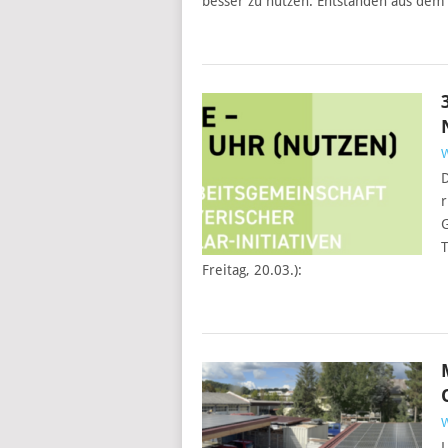
besser zu nutzen. Entstanden aus dem
D
r
G
T
Freitag, 20.03.):
L