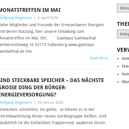
Archiv
MONATSTREFFEN IM MAI
Wolfgang Wegmann
|
4. April 2026
THE
iebe Mitglieder und Freunde der Erneuerbaren Energien
nd deren Nutzung, hier unsere Einladung zum
Them
Monatstreffen im Mai, Ort. Gasthaus Gambachtal
eihermühlweg 16 93173 Fußenberg www.gasthaus-
VER
ambachtal.de Die
Read More
Anm
Fee
Kom
SIND STECKBARE SPEICHER – DAS NÄCHSTE
Wor
GROSSE DING DER BÜRGER-E
NERGIEVERSORGUNG?
Wolfgang Wegmann
|
29. Januar 2026
instecken, einstellen, los gehts; so könnte es in der
etriebsanleitung dieser neuen Gerätegruppe heißen. Und
atsächlich ist die Einfachheit frappierend, sauberen Strom