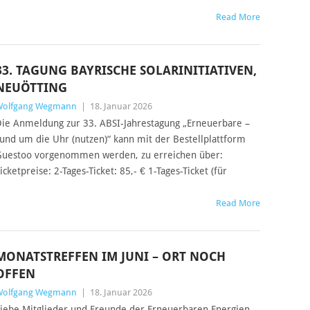
Read More
33. TAGUNG BAYRISCHE SOLARINITIATIVEN,
NEUÖTTING
Wolfgang Wegmann
|
18. Januar 2026
ie Anmeldung zur 33. ABSI-Jahrestagung „Erneuerbare –
und um die Uhr (nutzen)“ kann mit der Bestellplattform
uestoo vorgenommen werden, zu erreichen über:
icketpreise: 2-Tages-Ticket: 85,- € 1-Tages-Ticket (für
Read More
MONATSTREFFEN IM JUNI – ORT NOCH
OFFEN
Wolfgang Wegmann
|
18. Januar 2026
iebe Mitglieder und Freunde der Erneuerbaren Energien