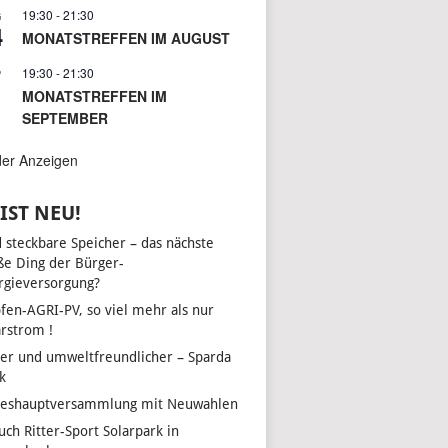
19:30
-
21:30
G
4
MONATSTREFFEN IM AUGUST
19:30
-
21:30
P
1
MONATSTREFFEN IM
SEPTEMBER
der Anzeigen
IST NEU!
d steckbare Speicher – das nächste
ße Ding der Bürger-
rgieversorgung?
fen-AGRI-PV, so viel mehr als nur
arstrom !
her und umweltfreundlicher – Sparda
k
reshauptversammlung mit Neuwahlen
uch Ritter-Sport Solarpark in