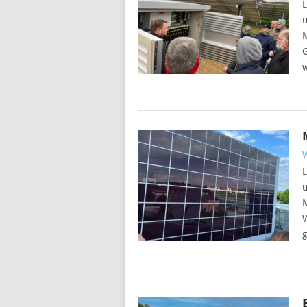
L
u
w
L
u
W
g