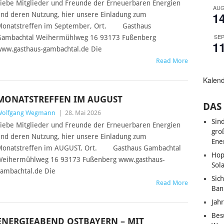
iebe Mitglieder und Freunde der Erneuerbaren Energien
AU
1
nd deren Nutzung, hier unsere Einladung zum
Monatstreffen im September, Ort. Gasthaus
SE
Gambachtal Weihermühlweg 16 93173 Fußenberg
1
ww.gasthaus-gambachtal.de Die
Read More
Kalen
MONATSTREFFEN IM AUGUST
DAS 
Wolfgang Wegmann
|
28. Mai 2026
Sin
iebe Mitglieder und Freunde der Erneuerbaren Energien
gro
nd deren Nutzung, hier unsere Einladung zum
Ene
Monatstreffen im AUGUST, Ort. Gasthaus Gambachtal
Hop
eihermühlweg 16 93173 Fußenberg www.gasthaus-
Sol
ambachtal.de Die
Sic
Read More
Ban
Jah
Bes
ENERGIEABEND OSTBAYERN – MIT