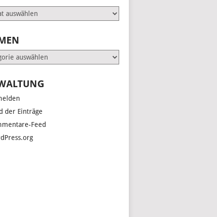
e
MEN
en
WALTUNG
elden
d der Einträge
mentare-Feed
dPress.org