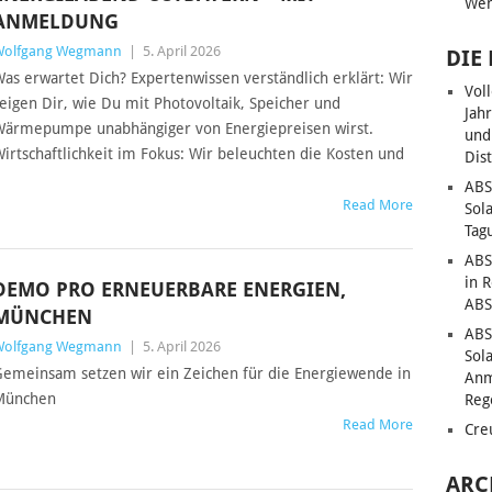
Wen
ANMELDUNG
Wolfgang Wegmann
|
5. April 2026
DIE
as erwartet Dich? Expertenwissen verständlich erklärt: Wir
Vol
eigen Dir, wie Du mit Photovoltaik, Speicher und
Jah
ärmepumpe unabhängiger von Energiepreisen wirst.
und
irtschaftlichkeit im Fokus: Wir beleuchten die Kosten und
Dis
ABS
Read More
Sol
Tag
ABS
in 
DEMO PRO ERNEUERBARE ENERGIEN,
ABS
MÜNCHEN
ABS
Wolfgang Wegmann
|
5. April 2026
Sol
emeinsam setzen wir ein Zeichen für die Energiewende in
Anm
München
Reg
Read More
Cre
ARC