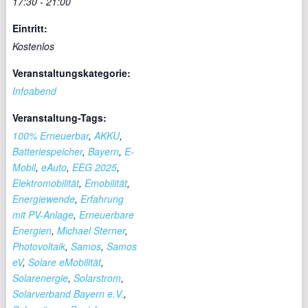
17:30 - 21:00
Eintritt:
Kostenlos
Veranstaltungskategorie:
Infoabend
Veranstaltung-Tags:
100% Erneuerbar
,
AKKU
,
Batteriespeicher
,
Bayern
,
E-
Mobil
,
eAuto
,
EEG 2025
,
Elektromobilität
,
Emobilität
,
Energiewende
,
Erfahrung
mit PV-Anlage
,
Erneuerbare
Energien
,
Michael Sterner
,
Photovoltaik
,
Samos
,
Samos
eV
,
Solare eMobilität
,
Solarenergie
,
Solarstrom
,
Solarverband Bayern e.V.
,