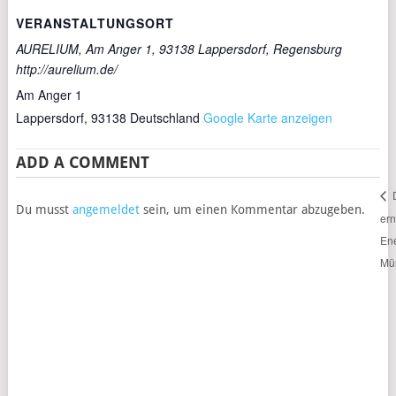
VERANSTALTUNGSORT
AURELIUM, Am Anger 1, 93138 Lappersdorf, Regensburg
http://aurelium.de/
Am Anger 1
Lappersdorf
,
93138
Deutschland
Google Karte anzeigen
ADD A COMMENT
Du musst
angemeldet
sein, um einen Kommentar abzugeben.
er
En
Mü