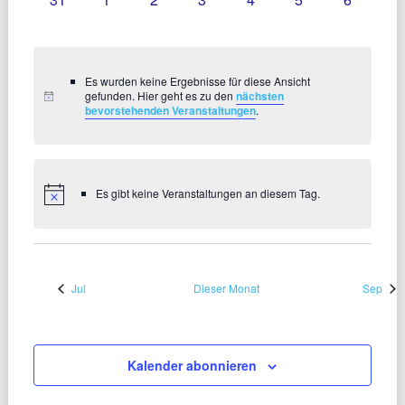
VERANSTALTUNGEN,
VERANSTALTUNGEN,
VERANSTALTUNGEN,
VERANSTALTUNGEN,
VERANSTALTUNGEN,
VERANSTALTU
VERANS
Es wurden keine Ergebnisse für diese Ansicht
gefunden. Hier geht es zu den
nächsten
bevorstehenden Veranstaltungen
.
Es gibt keine Veranstaltungen an diesem Tag.
Jul
Dieser Monat
Sep
Kalender abonnieren