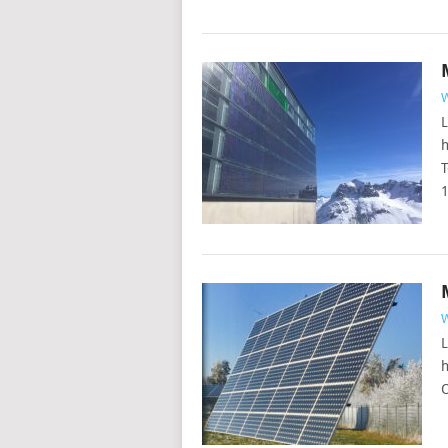
L
h
T
1
L