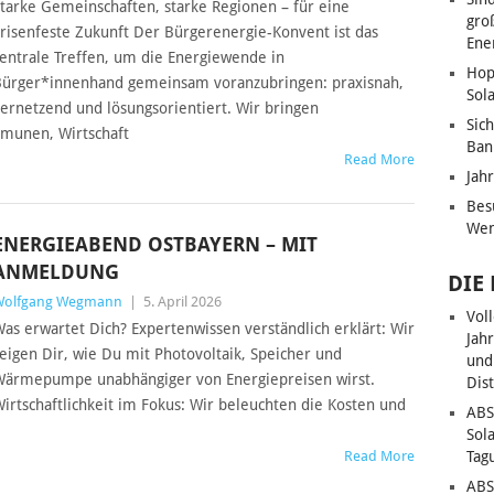
tarke Gemeinschaften, starke Regionen – für eine
gro
risenfeste Zukunft Der Bürgerenergie-Konvent ist das
Ene
entrale Treffen, um die Energiewende in
Hop
ürger*innenhand gemeinsam voranzubringen: praxisnah,
Sol
ernetzend und lösungsorientiert. Wir bringen
Sic
munen, Wirtschaft
Ban
Read More
Jah
Bes
Wen
ENERGIEABEND OSTBAYERN – MIT
ANMELDUNG
DIE
Wolfgang Wegmann
|
5. April 2026
Vol
as erwartet Dich? Expertenwissen verständlich erklärt: Wir
Jah
eigen Dir, wie Du mit Photovoltaik, Speicher und
und
ärmepumpe unabhängiger von Energiepreisen wirst.
Dis
irtschaftlichkeit im Fokus: Wir beleuchten die Kosten und
ABS
Sol
Read More
Tag
ABS