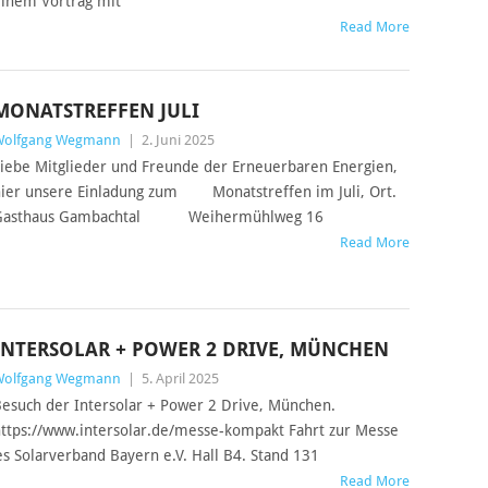
inem Vortrag mit
Read More
MONATSTREFFEN JULI
Wolfgang Wegmann
|
2. Juni 2025
iebe Mitglieder und Freunde der Erneuerbaren Energien,
ier unsere Einladung zum Monatstreffen im Juli, Ort.
Gasthaus Gambachtal Weihermühlweg 16
Read More
INTERSOLAR + POWER 2 DRIVE, MÜNCHEN
Wolfgang Wegmann
|
5. April 2025
esuch der Intersolar + Power 2 Drive, München.
ttps://www.intersolar.de/messe-kompakt Fahrt zur Messe
s Solarverband Bayern e.V. Hall B4. Stand 131
Read More