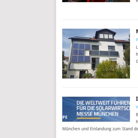
e
L
h
B
h
München und Einlandung zum Stand de