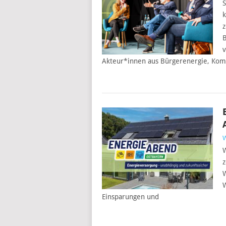
S
k
z
B
v
Akteur*innen aus Bürgerenergie, Kom
W
z
W
W
Einsparungen und