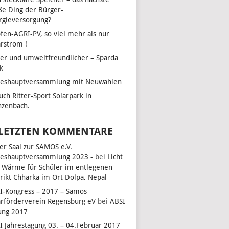
ße Ding der Bürger-
rgieversorgung?
fen-AGRI-PV, so viel mehr als nur
arstrom !
her und umweltfreundlicher – Sparda
k
reshauptversammlung mit Neuwahlen
uch Ritter-Sport Solarpark in
zenbach.
 LETZTEN KOMMENTARE
ler Saal zur SAMOS e.V.
reshauptversammlung 2023 -
bei
Licht
 Wärme für Schüler im entlegenen
trikt Chharka im Ort Dolpa, Nepal
I-Kongress – 2017 – Samos
arförderverein Regensburg eV
bei
ABSI
ung 2017
I Jahrestagung 03. – 04.Februar 2017