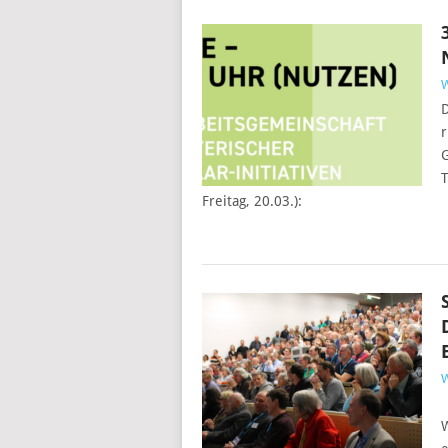
D
r
G
T
Freitag, 20.03.):
W