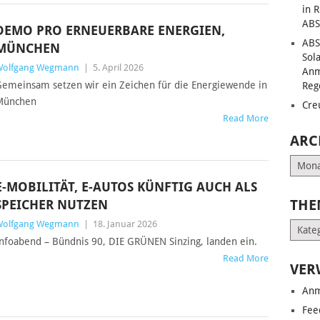
in 
ABS
DEMO PRO ERNEUERBARE ENERGIEN,
ABS
MÜNCHEN
Sol
Wolfgang Wegmann
|
5. April 2026
Anm
emeinsam setzen wir ein Zeichen für die Energiewende in
Reg
München
Cre
Read More
ARC
Archiv
E-MOBILITÄT, E-AUTOS KÜNFTIG AUCH ALS
THE
SPEICHER NUTZEN
Wolfgang Wegmann
|
18. Januar 2026
Them
nfoabend – Bündnis 90, DIE GRÜNEN Sinzing, landen ein.
Read More
VER
Anm
Fee