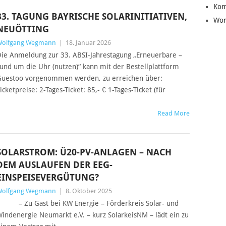
Kom
33. TAGUNG BAYRISCHE SOLARINITIATIVEN,
Wor
NEUÖTTING
Wolfgang Wegmann
|
18. Januar 2026
ie Anmeldung zur 33. ABSI-Jahrestagung „Erneuerbare –
und um die Uhr (nutzen)“ kann mit der Bestellplattform
uestoo vorgenommen werden, zu erreichen über:
icketpreise: 2-Tages-Ticket: 85,- € 1-Tages-Ticket (für
Read More
SOLARSTROM: Ü20-PV-ANLAGEN – NACH
DEM AUSLAUFEN DER EEG-
EINSPEISEVERGÜTUNG?
Wolfgang Wegmann
|
8. Oktober 2025
– Zu Gast bei KW Energie – Förderkreis Solar- und
indenergie Neumarkt e.V. – kurz SolarkeisNM – lädt ein zu