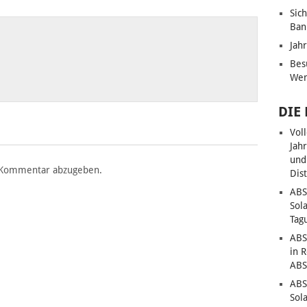
Sic
Ban
Jah
Bes
Wen
DIE
Vol
Jah
und
 Kommentar abzugeben.
Dis
ABS
Sol
Tag
ABS
in 
ABS
ABS
Sol