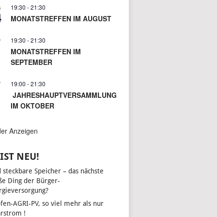
19:30
-
21:30
G
4
MONATSTREFFEN IM AUGUST
19:30
-
21:30
P
1
MONATSTREFFEN IM
SEPTEMBER
19:00
-
21:30
T
JAHRESHAUPTVERSAMMLUNG
IM OKTOBER
der Anzeigen
IST NEU!
d steckbare Speicher – das nächste
ße Ding der Bürger-
rgieversorgung?
fen-AGRI-PV, so viel mehr als nur
arstrom !