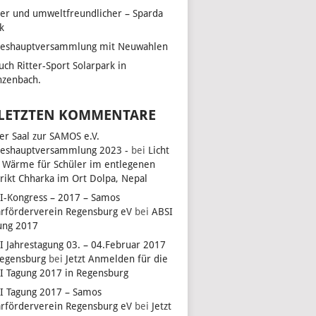
her und umweltfreundlicher – Sparda
k
reshauptversammlung mit Neuwahlen
uch Ritter-Sport Solarpark in
zenbach.
 LETZTEN KOMMENTARE
ler Saal zur SAMOS e.V.
reshauptversammlung 2023 -
bei
Licht
 Wärme für Schüler im entlegenen
trikt Chharka im Ort Dolpa, Nepal
I-Kongress – 2017 – Samos
arförderverein Regensburg eV
bei
ABSI
ung 2017
I Jahrestagung 03. – 04.Februar 2017
Regensburg
bei
Jetzt Anmelden für die
I Tagung 2017 in Regensburg
I Tagung 2017 – Samos
arförderverein Regensburg eV
bei
Jetzt