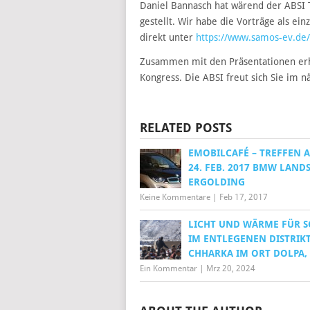
Daniel Bannasch hat wärend der ABSI 
gestellt. Wir habe die Vorträge als ei
direkt unter
https://www.samos-ev.de/v
Zusammen mit den Präsentationen erh
Kongress. Die ABSI freut sich Sie im n
RELATED POSTS
EMOBILCAFÉ – TREFFEN A
24. FEB. 2017 BMW LAND
ERGOLDING
Keine Kommentare
|
Feb 17, 2017
LICHT UND WÄRME FÜR 
IM ENTLEGENEN DISTRIK
CHHARKA IM ORT DOLPA,
Ein Kommentar
|
Mrz 20, 2024