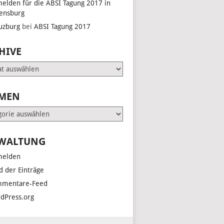
elden für die ABSI Tagung 2017 in
ensburg
uzburg
bei
ABSI Tagung 2017
HIVE
e
MEN
en
WALTUNG
elden
d der Einträge
mentare-Feed
dPress.org