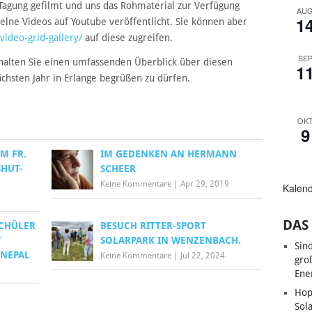
Tagung gefilmt und uns das Rohmaterial zur Verfügung
AU
1
nzelne Videos auf Youtube veröffentlicht. Sie können aber
ideo-grid-gallery/
auf diese zugreifen.
SE
alten Sie einen umfassenden Überblick über diesen
1
ächsten Jahr in Erlange begrüßen zu dürfen.
OK
9
M FR.
IM GEDENKEN AN HERMANN
SHUT-
SCHEER
Keine Kommentare
|
Apr 29, 2019
Kalen
DAS 
SCHÜLER
BESUCH RITTER-SPORT
T
SOLARPARK IN WENZENBACH.
Sin
 NEPAL
Keine Kommentare
|
Jul 22, 2024
gro
Ene
Hop
Sol