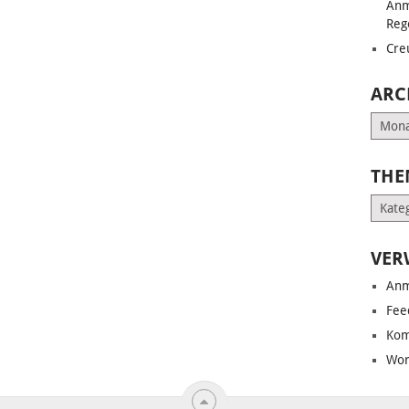
Anm
Reg
Cre
ARC
Archiv
THE
Them
VER
Anm
Fee
Kom
Wor