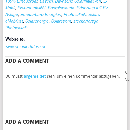
100% Erneuerbar
,
Bayern
,
Bayrische Solarinitiativen
,
E-
Mobil
,
Elektromobilität
,
Energiewende
,
Erfahrung mit PV-
Anlage
,
Erneuerbare Energien
,
Photovoltaik
,
Solare
eMobilität
,
Solarenergie
,
Solarstrom
,
steckerfertige
Photovoltaik
Webseite:
www.omasforfuture.de
ADD A COMMENT
Du musst
angemeldet
sein, um einen Kommentar abzugeben.
Mon
ADD A COMMENT