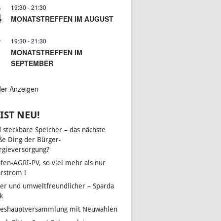
19:30
-
21:30
G
4
MONATSTREFFEN IM AUGUST
19:30
-
21:30
P
1
UNGEN
LTUNG
MONATSTREFFEN IM
SEPTEMBER
N-
ON
der Anzeigen
IST NEU!
d steckbare Speicher – das nächste
ße Ding der Bürger-
rgieversorgung?
fen-AGRI-PV, so viel mehr als nur
arstrom !
her und umweltfreundlicher – Sparda
k
reshauptversammlung mit Neuwahlen