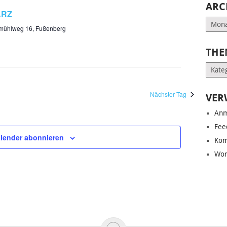
ARC
ÄRZ
Archiv
mühlweg 16, Fußenberg
THE
Them
Nächster Tag
VER
Anm
Fee
lender abonnieren
Kom
Wor