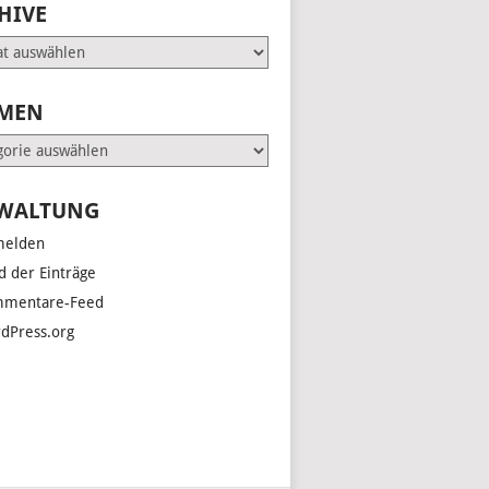
HIVE
e
MEN
en
WALTUNG
elden
d der Einträge
mentare-Feed
dPress.org