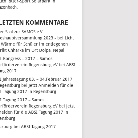
uch Ritter-Sport Solarpark in
zenbach.
 LETZTEN KOMMENTARE
ler Saal zur SAMOS e.V.
reshauptversammlung 2023 -
bei
Licht
 Wärme für Schüler im entlegenen
trikt Chharka im Ort Dolpa, Nepal
I-Kongress – 2017 – Samos
arförderverein Regensburg eV
bei
ABSI
ung 2017
I Jahrestagung 03. – 04.Februar 2017
Regensburg
bei
Jetzt Anmelden für die
I Tagung 2017 in Regensburg
I Tagung 2017 – Samos
arförderverein Regensburg eV
bei
Jetzt
elden für die ABSI Tagung 2017 in
ensburg
uzburg
bei
ABSI Tagung 2017