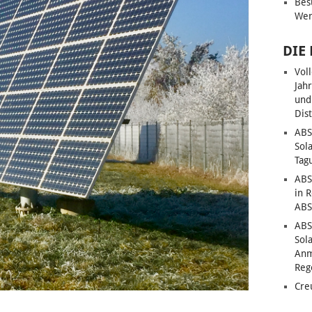
Bes
Wen
DIE
Vol
Jah
und
Dis
ABS
Sol
Tag
ABS
in 
ABS
ABS
Sol
Anm
Reg
Cre