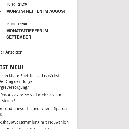
19:30
-
21:30
G
4
MONATSTREFFEN IM AUGUST
19:30
-
21:30
P
1
UNGEN
LTUNG
MONATSTREFFEN IM
SEPTEMBER
N-
ON
der Anzeigen
EN,
IST NEU!
d steckbare Speicher – das nächste
ße Ding der Bürger-
EN,
rgieversorgung?
fen-AGRI-PV, so viel mehr als nur
arstrom !
her und umweltfreundlicher – Sparda
EN,
k
reshauptversammlung mit Neuwahlen