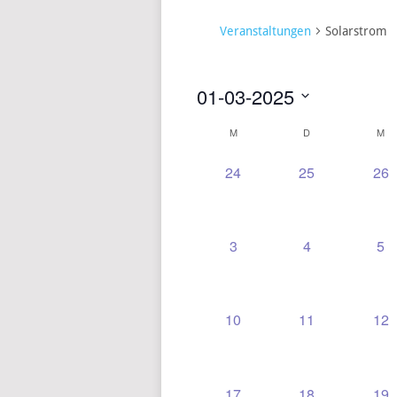
Veranstaltungen
Solarstrom
01-03-2025
Datum
M
D
M
KALENDER
wählen.
VON
0
0
0
24
25
26
VERANSTALTUNGEN,
VERANSTALT
VE
VERANSTALTUNGEN
0
0
0
3
4
5
VERANSTALTUNGEN,
VERANSTALT
VE
0
0
0
10
11
12
VERANSTALTUNGEN,
VERANSTALT
VE
0
0
0
17
18
19