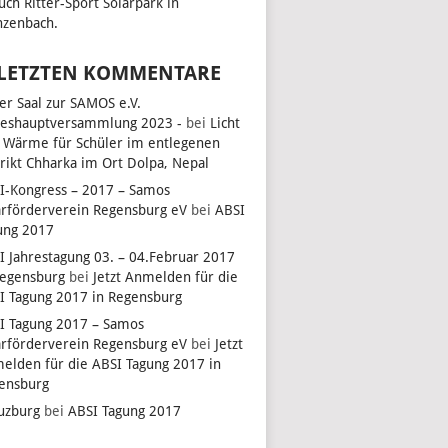
uch Ritter-Sport Solarpark in
EN,
zenbach.
 LETZTEN KOMMENTARE
EN,
ler Saal zur SAMOS e.V.
reshauptversammlung 2023 -
bei
Licht
 Wärme für Schüler im entlegenen
trikt Chharka im Ort Dolpa, Nepal
EN,
I-Kongress – 2017 – Samos
arförderverein Regensburg eV
bei
ABSI
ung 2017
I Jahrestagung 03. – 04.Februar 2017
Regensburg
bei
Jetzt Anmelden für die
I Tagung 2017 in Regensburg
I Tagung 2017 – Samos
arförderverein Regensburg eV
bei
Jetzt
elden für die ABSI Tagung 2017 in
ensburg
uzburg
bei
ABSI Tagung 2017