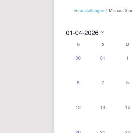
Veranstaltungen
Michael Ster
01-04-2026
Datum
M
D
M
KALENDER
wählen.
VON
0
0
0
30
31
1
VERANSTALTUNGEN,
VERANSTALT
VE
VERANSTALTUNGE
0
0
0
6
7
8
VERANSTALTUNGEN,
VERANSTALT
VE
0
0
0
13
14
15
VERANSTALTUNGEN,
VERANSTALT
VE
0
0
0
20
21
22