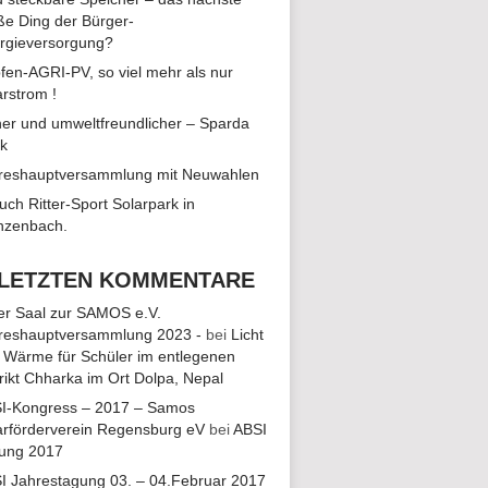
ße Ding der Bürger-
rgieversorgung?
fen-AGRI-PV, so viel mehr als nur
arstrom !
ALTUNG
TUNGEN
her und umweltfreundlicher – Sparda
EN-
k
reshauptversammlung mit Neuwahlen
ON
uch Ritter-Sport Solarpark in
zenbach.
EN,
 LETZTEN KOMMENTARE
ler Saal zur SAMOS e.V.
EN,
reshauptversammlung 2023 -
bei
Licht
 Wärme für Schüler im entlegenen
trikt Chharka im Ort Dolpa, Nepal
I-Kongress – 2017 – Samos
EN,
arförderverein Regensburg eV
bei
ABSI
ung 2017
I Jahrestagung 03. – 04.Februar 2017