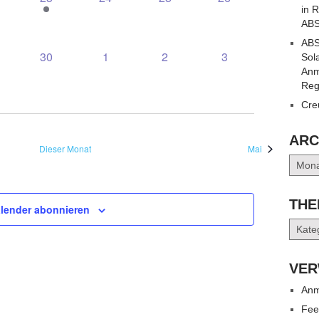
in 
UNGEN,
RANSTALTUNGEN,
VERANSTALTUNG,
VERANSTALTUNGEN,
VERANSTALTUNGEN,
VERANSTALTUNG
ABS
ABS
0
0
0
0
30
1
2
3
Sol
UNGEN,
RANSTALTUNGEN,
VERANSTALTUNGEN,
VERANSTALTUNGEN,
VERANSTALTUNGEN,
VERANSTALTUNG
Anm
Reg
Cre
ARC
Dieser Monat
Mai
Archiv
THE
lender abonnieren
Them
VER
Anm
Fee