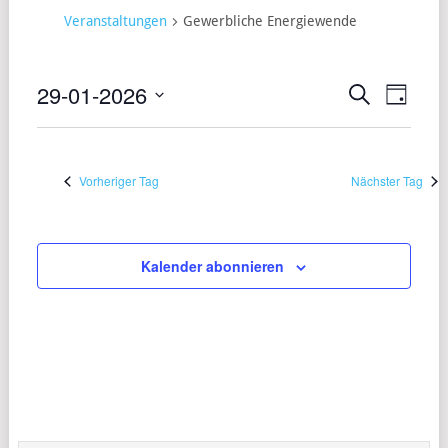
Veranstaltungen
Gewerbliche Energiewende
29-01-2026
VERANST
VERA
Suche
Tag
ANSI
Datum
SUCHE
wählen.
NAVI
UND
Vorheriger Tag
Nächster Tag
ANSICHT
NAVIGAT
Kalender abonnieren