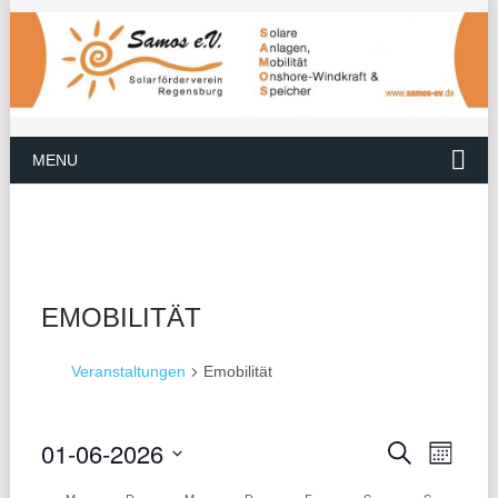
MENU
EMOBILITÄT
Veranstaltungen
Emobilität
01-06-2026
VER
VERANS
Suche
Monat
ANS
Datum
SUCHE