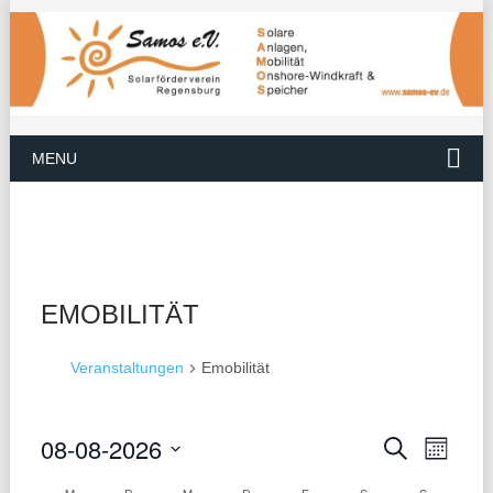
MENU
EMOBILITÄT
Veranstaltungen
Emobilität
08-08-2026
VER
VERANS
Suche
Monat
ANS
Datum
SUCHE