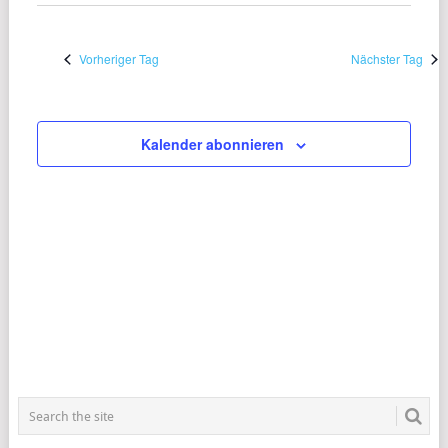
ANSI
SUCHE
wählen.
NAVI
UND
Vorheriger Tag
Nächster Tag
ANSICHT
NAVIGAT
Kalender abonnieren