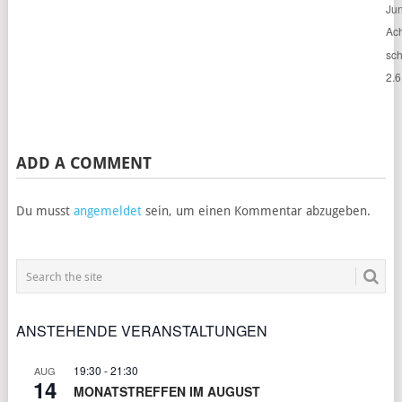
Jun
Ac
sc
2.6
ADD A COMMENT
Du musst
angemeldet
sein, um einen Kommentar abzugeben.
ANSTEHENDE VERANSTALTUNGEN
19:30
-
21:30
AUG
14
MONATSTREFFEN IM AUGUST