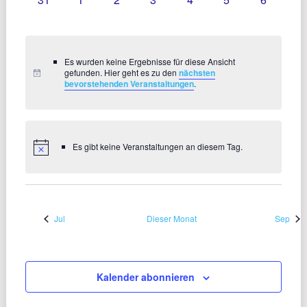
VERANSTALTUNGEN,
VERANSTALTUNGEN,
VERANSTALTUNGEN,
VERANSTALTUNGEN,
VERANSTALTUNGEN,
VERANSTALTU
VERANS
Es wurden keine Ergebnisse für diese Ansicht
gefunden. Hier geht es zu den
nächsten
bevorstehenden Veranstaltungen
.
Es gibt keine Veranstaltungen an diesem Tag.
Jul
Dieser Monat
Sep
Kalender abonnieren