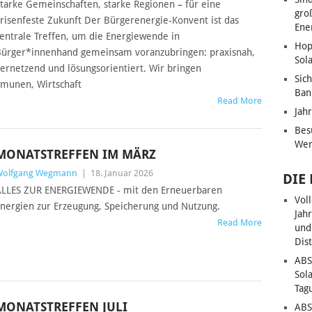
tarke Gemeinschaften, starke Regionen – für eine
gro
risenfeste Zukunft Der Bürgerenergie-Konvent ist das
Ene
entrale Treffen, um die Energiewende in
Hop
ürger*innenhand gemeinsam voranzubringen: praxisnah,
Sol
ernetzend und lösungsorientiert. Wir bringen
Sic
munen, Wirtschaft
Ban
Read More
Jah
Bes
Wen
MONATSTREFFEN IM MÄRZ
Wolfgang Wegmann
|
18. Januar 2026
DIE
LLES ZUR ENERGIEWENDE - mit den Erneuerbaren
Vol
nergien zur Erzeugung, Speicherung und Nutzung.
Jah
Read More
und
Dis
ABS
Sol
Tag
MONATSTREFFEN JULI
ABS