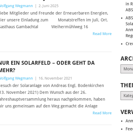
in 
Wolfgang Wegmann
|
2. Juni 2025
ABS
iebe Mitglieder und Freunde der Erneuerbaren Energien,
ABS
ier unsere Einladung zum Monatstreffen im Juli, Ort.
Sol
Gasthaus Gambachtal Weihermühlweg 16
Anm
Read More
Reg
Cre
ARC
NUR EIN SOLARFELD – ODER GEHT DA
Archiv
MEHR?
Wolfgang Wegmann
|
16. November 2021
THE
esuch der Solaranlage von Andreas Engl, Bodenkirchen
13. November 2021) Dem Wunsch aus der 26.
Them
Jahreshauptversammlung heraus nachgekommen, haben
ir uns gemeinsam auf den Weg gemacht die Anlage
VER
Read More
Anm
Fee