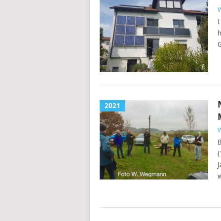
L
h
2021
B
(
w