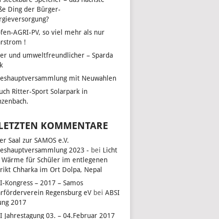
ße Ding der Bürger-
rgieversorgung?
fen-AGRI-PV, so viel mehr als nur
arstrom !
her und umweltfreundlicher – Sparda
k
reshauptversammlung mit Neuwahlen
uch Ritter-Sport Solarpark in
zenbach.
 LETZTEN KOMMENTARE
ler Saal zur SAMOS e.V.
reshauptversammlung 2023 -
bei
Licht
 Wärme für Schüler im entlegenen
trikt Chharka im Ort Dolpa, Nepal
I-Kongress – 2017 – Samos
arförderverein Regensburg eV
bei
ABSI
ung 2017
I Jahrestagung 03. – 04.Februar 2017