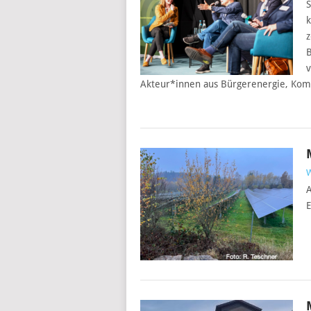
S
k
z
B
v
Akteur*innen aus Bürgerenergie, Kom
A
E