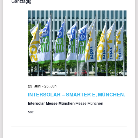
Ganztägig
wählen.
NAVI
UND
ANSICHT
NAVIGAT
23. Juni
-
25. Juni
INTERSOLAR – SMARTER E, MÜNCHEN.
Intersolar Messe München
Messe München
58€