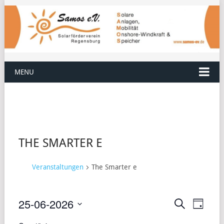
MENU
THE SMARTER E
Veranstaltungen
The Smarter e
25-06-2026
VERANST
VERA
Suche
Tag
ANSI
Datum
SUCHE