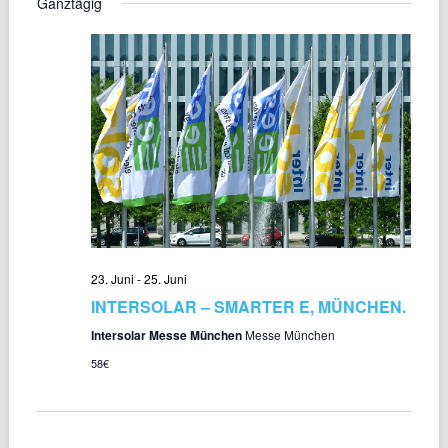
Ganztägig
wählen.
NAVI
UND
ANSICHT
NAVIGAT
23. Juni
-
25. Juni
INTERSOLAR – SMARTER E, MÜNCHEN.
Intersolar Messe München
Messe München
58€