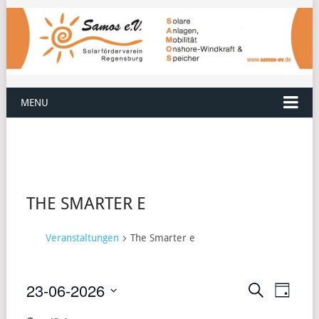
MENU
THE SMARTER E
Veranstaltungen
The Smarter e
23-06-2026
VERANST
VERA
Suche
Tag
ANSI
Datum
SUCHE