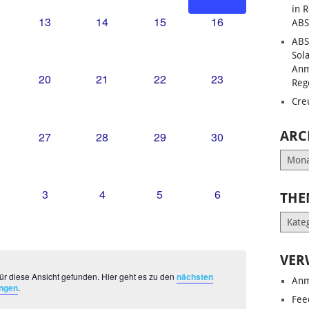
in 
0
0
0
0
13
14
15
16
ABS
UNGEN,
RANSTALTUNGEN,
VERANSTALTUNGEN,
VERANSTALTUNGEN,
VERANSTALTUNGEN,
VERANSTALTUNG
ABS
Sol
Anm
0
0
0
0
20
21
22
23
Reg
UNGEN,
RANSTALTUNGEN,
VERANSTALTUNGEN,
VERANSTALTUNGEN,
VERANSTALTUNGEN,
VERANSTALTUNG
Cre
ARC
0
0
0
0
27
28
29
30
UNGEN,
RANSTALTUNGEN,
VERANSTALTUNGEN,
VERANSTALTUNGEN,
VERANSTALTUNGEN,
VERANSTALTUNG
Archiv
0
0
0
0
3
4
5
6
THE
UNGEN,
RANSTALTUNGEN,
VERANSTALTUNGEN,
VERANSTALTUNGEN,
VERANSTALTUNGEN,
VERANSTALTUNG
Them
VER
ür diese Ansicht gefunden. Hier geht es zu den
nächsten
Anm
ungen
.
Fee