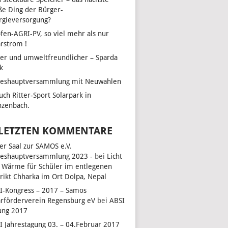
ße Ding der Bürger-
rgieversorgung?
fen-AGRI-PV, so viel mehr als nur
arstrom !
her und umweltfreundlicher – Sparda
k
reshauptversammlung mit Neuwahlen
uch Ritter-Sport Solarpark in
zenbach.
UNGEN
LTUNG
N-
 LETZTEN KOMMENTARE
ON
ler Saal zur SAMOS e.V.
reshauptversammlung 2023 -
bei
Licht
 Wärme für Schüler im entlegenen
EN,
trikt Chharka im Ort Dolpa, Nepal
I-Kongress – 2017 – Samos
arförderverein Regensburg eV
bei
ABSI
ung 2017
GEN,
I Jahrestagung 03. – 04.Februar 2017