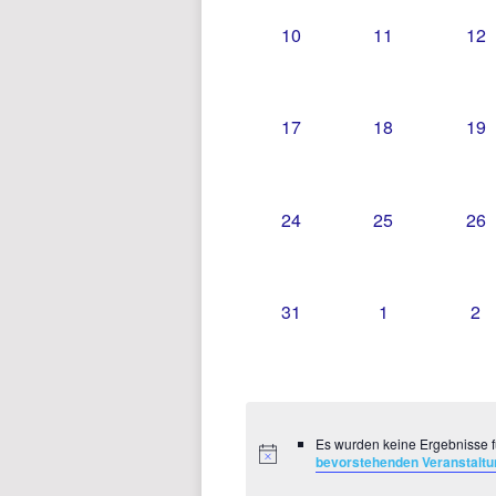
0
0
0
10
11
12
VERANSTALTUNGEN,
VERANSTALT
VE
0
0
0
17
18
19
VERANSTALTUNGEN,
VERANSTALT
VE
0
0
0
24
25
26
VERANSTALTUNGEN,
VERANSTALT
VE
0
0
0
31
1
2
VERANSTALTUNGEN,
VERANSTALT
VE
Es wurden keine Ergebnisse f
bevorstehenden Veranstalt