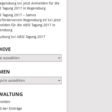
Regensburg
bei
Jetzt Anmelden für die
I Tagung 2017 in Regensburg
EN,
I Tagung 2017 – Samos
arförderverein Regensburg eV
bei
Jetzt
elden für die ABSI Tagung 2017 in
ensburg
EN,
uzburg
bei
ABSI Tagung 2017
HIVE
EN,
e
MEN
EN,
en
WALTUNG
elden
d der Einträge