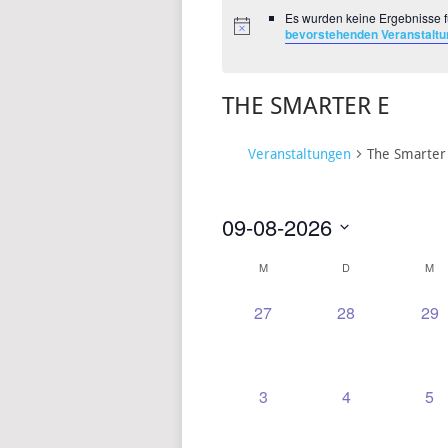
Es wurden keine Ergebnisse f
bevorstehenden Veranstalt
THE SMARTER E
Veranstaltungen
The Smarter
09-08-2026
Datum
M
D
M
KALENDER
wählen.
VON
0
0
0
27
28
29
VERANSTALTUNGEN,
VERANSTALT
VE
VERANSTALTUNGEN
0
0
0
3
4
5
VERANSTALTUNGEN,
VERANSTALT
VE