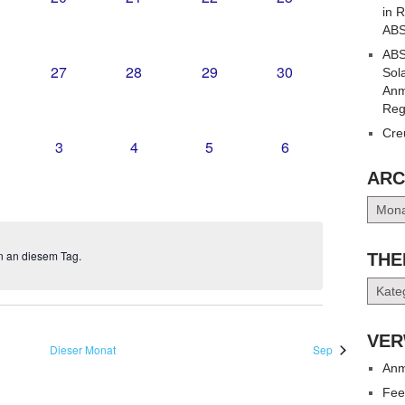
in 
UNGEN,
RANSTALTUNGEN,
VERANSTALTUNGEN,
VERANSTALTUNGEN,
VERANSTALTUNGEN,
VERANSTALTUNG
ABS
ABS
0
0
0
0
27
28
29
30
Sol
UNGEN,
RANSTALTUNGEN,
VERANSTALTUNGEN,
VERANSTALTUNGEN,
VERANSTALTUNGEN,
VERANSTALTUNG
Anm
Reg
Cre
0
0
0
0
3
4
5
6
UNGEN,
RANSTALTUNGEN,
VERANSTALTUNGEN,
VERANSTALTUNGEN,
VERANSTALTUNGEN,
VERANSTALTUNG
ARC
Archiv
en an diesem Tag.
THE
Them
VER
Dieser Monat
Sep
Anm
Fee