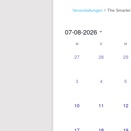
Veranstaltungen
The Smarter
07-08-2026
Datum
M
D
M
KALENDER
wählen.
VON
0
0
0
27
28
29
VERANSTALTUNGEN,
VERANSTALT
VE
VERANSTALTUNGE
0
0
0
3
4
5
VERANSTALTUNGEN,
VERANSTALT
VE
0
0
0
10
11
12
VERANSTALTUNGEN,
VERANSTALT
VE
0
0
0
17
18
19