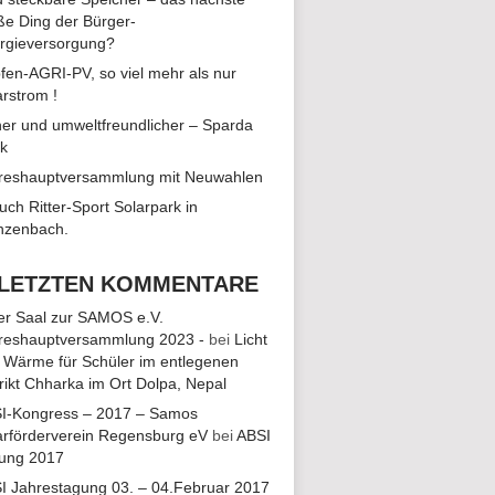
ße Ding der Bürger-
rgieversorgung?
fen-AGRI-PV, so viel mehr als nur
arstrom !
ALTUNG
TUNGEN
her und umweltfreundlicher – Sparda
EN-
k
reshauptversammlung mit Neuwahlen
ON
uch Ritter-Sport Solarpark in
zenbach.
EN,
 LETZTEN KOMMENTARE
ler Saal zur SAMOS e.V.
EN,
reshauptversammlung 2023 -
bei
Licht
 Wärme für Schüler im entlegenen
trikt Chharka im Ort Dolpa, Nepal
I-Kongress – 2017 – Samos
EN,
arförderverein Regensburg eV
bei
ABSI
ung 2017
I Jahrestagung 03. – 04.Februar 2017