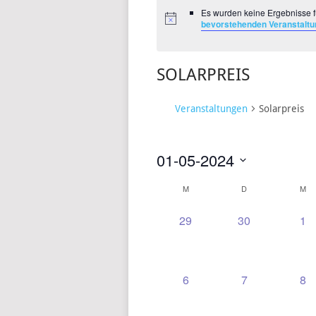
Es wurden keine Ergebnisse f
bevorstehenden Veranstalt
SOLARPREIS
Veranstaltungen
Solarpreis
01-05-2024
Datum
M
D
M
KALENDER
wählen.
VON
0
0
0
29
30
1
VERANSTALTUNGEN,
VERANSTALT
VE
VERANSTALTUNGEN
0
0
0
6
7
8
VERANSTALTUNGEN,
VERANSTALT
VE