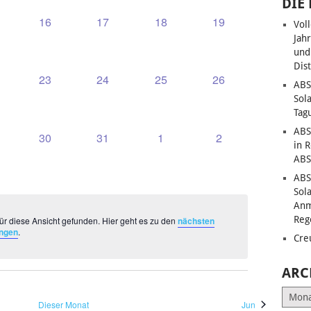
DIE
0
0
0
0
16
17
18
19
Vol
UNGEN,
RANSTALTUNGEN,
VERANSTALTUNGEN,
VERANSTALTUNGEN,
VERANSTALTUNGEN,
VERANSTALTUNG
Jah
und
Dis
0
0
0
0
23
24
25
26
ABS
UNGEN,
RANSTALTUNGEN,
VERANSTALTUNGEN,
VERANSTALTUNGEN,
VERANSTALTUNGEN,
VERANSTALTUNG
Sol
Tag
ABS
0
0
0
0
30
31
1
2
in 
UNGEN,
RANSTALTUNGEN,
VERANSTALTUNGEN,
VERANSTALTUNGEN,
VERANSTALTUNGEN,
VERANSTALTUNG
ABS
ABS
Sol
Anm
Reg
ür diese Ansicht gefunden. Hier geht es zu den
nächsten
ungen
.
Cre
ARC
Archiv
Dieser Monat
Jun