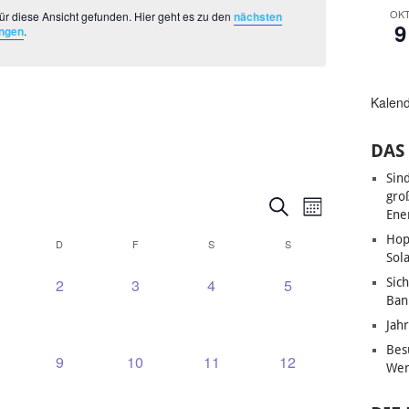
OK
ür diese Ansicht gefunden. Hier geht es zu den
nächsten
9
ungen
.
Kalen
DAS 
Sin
gro
VERANSTALT
VERANSTA
Suche
Monat
Ene
ANSICHTE
SUCHE
Hop
D
F
S
S
NAVIGATI
Sol
UND
0
0
0
0
Sic
2
3
4
5
ANSICHTEN,
Ban
UNGEN,
RANSTALTUNGEN,
VERANSTALTUNGEN,
VERANSTALTUNGEN,
VERANSTALTUNGEN,
VERANSTALTUNG
NAVIGATION
Jah
Bes
0
0
0
0
9
10
11
12
Wen
UNGEN,
RANSTALTUNGEN,
VERANSTALTUNGEN,
VERANSTALTUNGEN,
VERANSTALTUNGEN,
VERANSTALTUNG