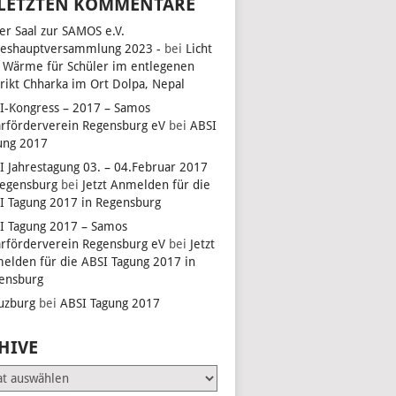
 LETZTEN KOMMENTARE
ler Saal zur SAMOS e.V.
EN,
reshauptversammlung 2023 -
bei
Licht
 Wärme für Schüler im entlegenen
trikt Chharka im Ort Dolpa, Nepal
I-Kongress – 2017 – Samos
EN,
arförderverein Regensburg eV
bei
ABSI
ung 2017
I Jahrestagung 03. – 04.Februar 2017
Regensburg
bei
Jetzt Anmelden für die
EN,
I Tagung 2017 in Regensburg
I Tagung 2017 – Samos
arförderverein Regensburg eV
bei
Jetzt
elden für die ABSI Tagung 2017 in
ensburg
uzburg
bei
ABSI Tagung 2017
HIVE
e