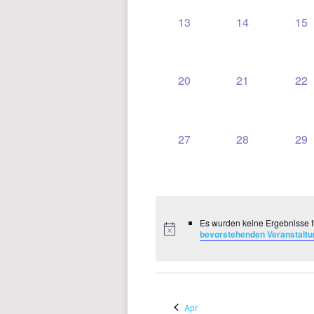
0
0
0
13
14
15
VERANSTALTUNGEN,
VERANSTALT
VE
0
0
0
20
21
22
VERANSTALTUNGEN,
VERANSTALT
VE
0
0
0
27
28
29
VERANSTALTUNGEN,
VERANSTALT
VE
Es wurden keine Ergebnisse f
bevorstehenden Veranstalt
Apr