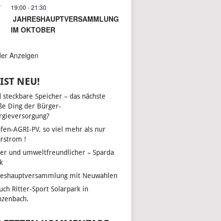
19:00
-
21:30
T
JAHRESHAUPTVERSAMMLUNG
IM OKTOBER
der Anzeigen
IST NEU!
d steckbare Speicher – das nächste
ße Ding der Bürger-
UNGEN
LTUNG
rgieversorgung?
N-
fen-AGRI-PV, so viel mehr als nur
ON
arstrom !
her und umweltfreundlicher – Sparda
k
EN,
reshauptversammlung mit Neuwahlen
uch Ritter-Sport Solarpark in
zenbach.
EN,