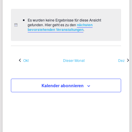
VERANSTALTUNGEN,
VERANSTALTUNGEN,
VERANSTALTUNGEN,
VERANSTALTUNGEN,
VERANSTALTUNGEN,
VERANSTALTUN
VERANST
Es wurden keine Ergebnisse für diese Ansicht
gefunden. Hier geht es zu den
nächsten
bevorstehenden Veranstaltungen
.
Okt
Dieser Monat
Dez
Kalender abonnieren