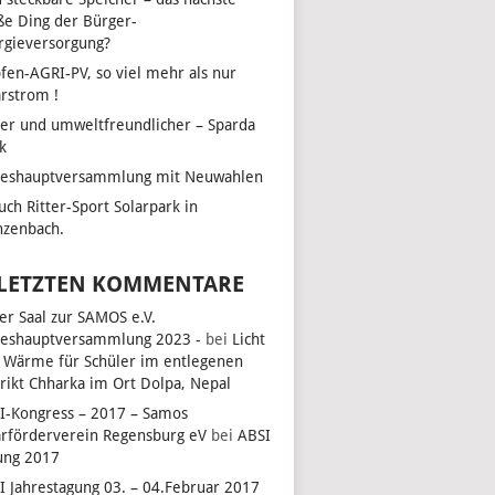
ße Ding der Bürger-
rgieversorgung?
fen-AGRI-PV, so viel mehr als nur
arstrom !
her und umweltfreundlicher – Sparda
k
reshauptversammlung mit Neuwahlen
uch Ritter-Sport Solarpark in
zenbach.
UNGEN
LTUNG
N-
 LETZTEN KOMMENTARE
ON
ler Saal zur SAMOS e.V.
reshauptversammlung 2023 -
bei
Licht
 Wärme für Schüler im entlegenen
trikt Chharka im Ort Dolpa, Nepal
I-Kongress – 2017 – Samos
arförderverein Regensburg eV
bei
ABSI
ung 2017
I Jahrestagung 03. – 04.Februar 2017