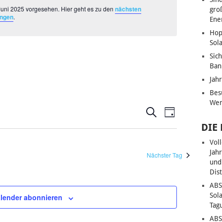
 Juni 2025 vorgesehen. Hier geht es zu den
nächsten
gro
ungen
.
Ene
Hop
Sol
Sic
Ban
Jah
Bes
Wen
VERANSTALT
VERANSTA
Suche
Tag
ANSICHTE
DIE
SUCHE
NAVIGATI
Vol
UND
Jah
Nächster Tag
ANSICHTEN,
und
Dis
NAVIGATION
ABS
Sol
lender abonnieren
Tag
ABS