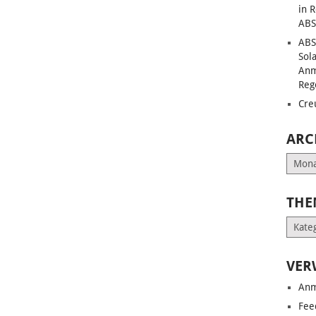
in 
ABS
ABS
Sol
Anm
Reg
Cre
ARC
Archiv
THE
Them
VER
Anm
Fee