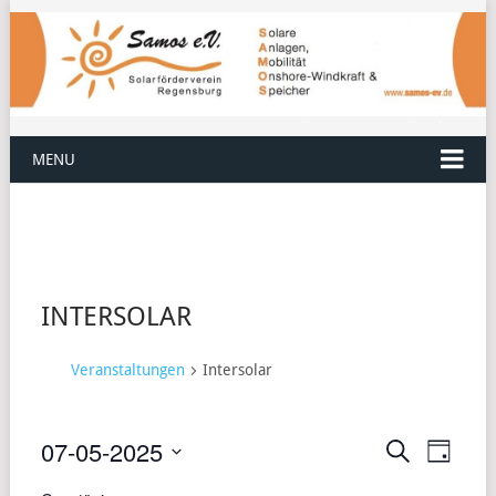
MENU
INTERSOLAR
Veranstaltungen
Intersolar
07-05-2025
VERANST
VERA
Suche
Tag
ANSI
Datum
SUCHE