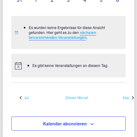
VERANSTALTUNGEN,
VERANSTALTUNGEN,
VERANSTALTUNGEN,
VERANSTALTUNGEN,
VERANSTALTUNGEN,
VERANSTALTU
VERANS
Es wurden keine Ergebnisse für diese Ansicht
gefunden. Hier geht es zu den
nächsten
bevorstehenden Veranstaltungen
.
Es gibt keine Veranstaltungen an diesem Tag.
Jul
Dieser Monat
Sep
Kalender abonnieren