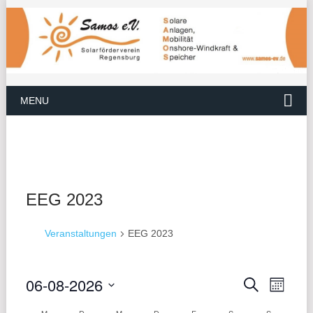
MENU
EEG 2023
Veranstaltungen
EEG 2023
06-08-2026
VER
VERANS
Suche
Monat
ANS
Datum
SUCHE