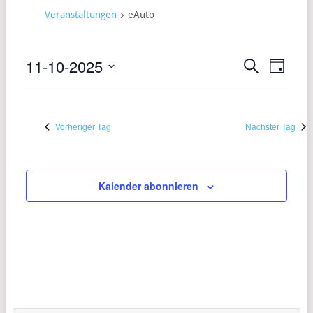
Veranstaltungen
eAuto
11-10-2025
VERANST
VERA
Suche
Tag
ANSI
Datum
SUCHE
wählen.
NAVI
UND
Vorheriger Tag
Nächster Tag
ANSICHT
NAVIGAT
Kalender abonnieren