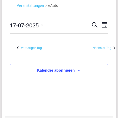
Veranstaltungen
eAuto
17-07-2025
VERANST
VERA
Suche
Tag
ANSI
Datum
SUCHE
wählen.
NAVI
UND
Vorheriger Tag
Nächster Tag
ANSICHT
NAVIGAT
Kalender abonnieren