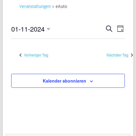
Veranstaltungen
eAuto
01-11-2024
VERANST
VERA
Suche
Tag
ANSI
Datum
SUCHE
wählen.
NAVI
UND
Vorheriger Tag
Nächster Tag
ANSICHT
NAVIGAT
Kalender abonnieren