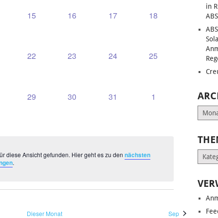
in 
0
0
0
0
15
16
17
18
ABS
UNGEN,
RANSTALTUNGEN,
VERANSTALTUNGEN,
VERANSTALTUNGEN,
VERANSTALTUNGEN,
VERANSTALTUNG
ABS
Sol
Anm
0
0
0
0
22
23
24
25
Reg
UNGEN,
RANSTALTUNGEN,
VERANSTALTUNGEN,
VERANSTALTUNGEN,
VERANSTALTUNGEN,
VERANSTALTUNG
Cre
ARC
0
0
0
0
29
30
31
1
UNGEN,
RANSTALTUNGEN,
VERANSTALTUNGEN,
VERANSTALTUNGEN,
VERANSTALTUNGEN,
VERANSTALTUNG
Archiv
THE
Them
ür diese Ansicht gefunden. Hier geht es zu den
nächsten
ungen
.
VER
Anm
Fee
Dieser Monat
Sep