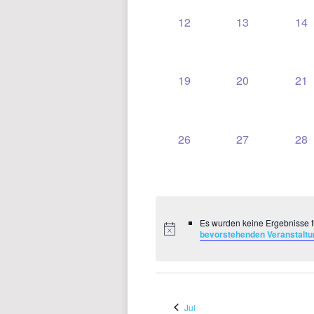
0
0
0
12
13
14
VERANSTALTUNGEN,
VERANSTALT
VE
0
0
0
19
20
21
VERANSTALTUNGEN,
VERANSTALT
VE
0
0
0
26
27
28
VERANSTALTUNGEN,
VERANSTALT
VE
Es wurden keine Ergebnisse f
bevorstehenden Veranstalt
Jul