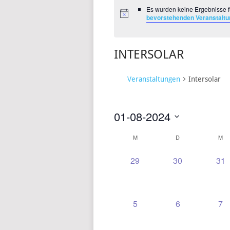
Es wurden keine Ergebnisse f
bevorstehenden Veranstalt
INTERSOLAR
Veranstaltungen
Intersolar
01-08-2024
Datum
M
D
M
KALENDER
wählen.
VON
0
0
0
29
30
31
VERANSTALTUNGEN,
VERANSTALT
VE
VERANSTALTUNGEN
0
0
0
5
6
7
VERANSTALTUNGEN,
VERANSTALT
VE