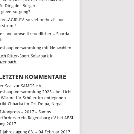
ße Ding der Bürger-
rgieversorgung?
fen-AGRI-PV, so viel mehr als nur
arstrom !
her und umweltfreundlicher – Sparda
k
reshauptversammlung mit Neuwahlen
uch Ritter-Sport Solarpark in
zenbach.
UNGEN
LTUNG
N-
 LETZTEN KOMMENTARE
ON
ler Saal zur SAMOS e.V.
reshauptversammlung 2023 -
bei
Licht
 Wärme für Schüler im entlegenen
EN,
trikt Chharka im Ort Dolpa, Nepal
I-Kongress – 2017 – Samos
arförderverein Regensburg eV
bei
ABSI
ung 2017
EN,
I Jahrestagung 03. – 04.Februar 2017