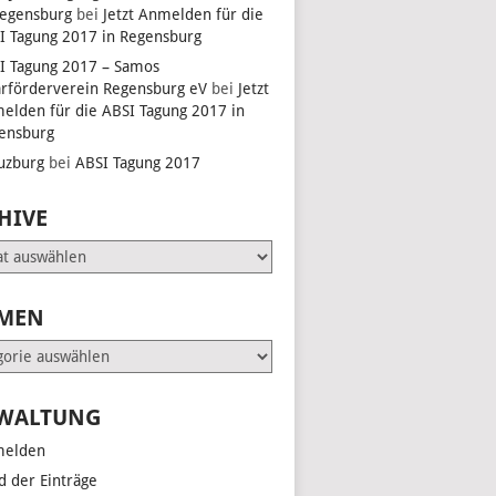
Regensburg
bei
Jetzt Anmelden für die
I Tagung 2017 in Regensburg
EN,
I Tagung 2017 – Samos
arförderverein Regensburg eV
bei
Jetzt
elden für die ABSI Tagung 2017 in
ensburg
EN,
uzburg
bei
ABSI Tagung 2017
HIVE
EN,
e
MEN
en
WALTUNG
elden
d der Einträge