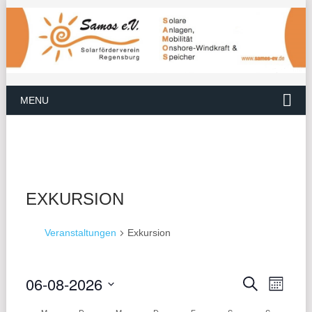
MENU
EXKURSION
Veranstaltungen
Exkursion
06-08-2026
VER
VERANS
Suche
Monat
ANS
Datum
SUCHE