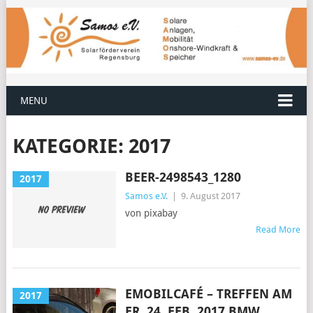
MENU
KATEGORIE:
2017
BEER-2498543_1280
2017
Samos e.V.
|
9. August 2017
von pixabay
Read More
EMOBILCAFÉ – TREFFEN AM
2017
FR. 24. FEB. 2017 BMW