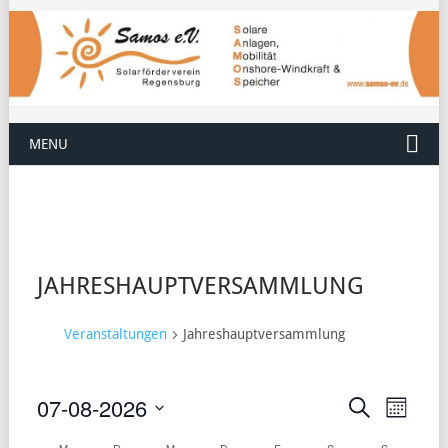
MENU
JAHRESHAUPTVERSAMMLUNG
Veranstaltungen
Jahreshauptversammlung
07-08-2026
VERANST
VERA
Suche
Monat
ANSI
Datum
SUCHE