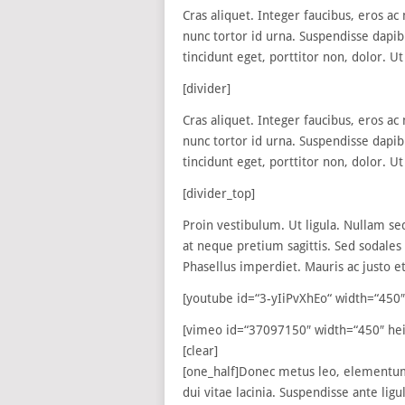
Cras aliquet. Integer faucibus, eros ac
nunc tortor id urna. Suspendisse dapib
tincidunt eget, porttitor non, dolor. Ut 
[divider]
Cras aliquet. Integer faucibus, eros ac
nunc tortor id urna. Suspendisse dapib
tincidunt eget, porttitor non, dolor. Ut 
[divider_top]
Proin vestibulum. Ut ligula. Nullam sed
at neque pretium sagittis. Sed sodales 
Phasellus imperdiet. Mauris ac justo et
[youtube id=“3-yIiPvXhEo“ width=“450″ 
[vimeo id=“37097150″ width=“450″ heig
[clear]
[one_half]Donec metus leo, elementum a
dui vitae lacinia. Suspendisse ante ligu