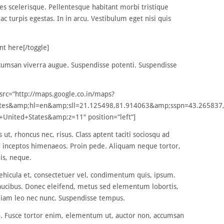
ces scelerisque. Pellentesque habitant morbi tristique
c turpis egestas. In in arcu. Vestibulum eget nisi quis
ent here[/toggle]
accumsan viverra augue. Suspendisse potenti. Suspendisse
src=“http://maps.google.co.in/maps?
+States&amp;hl=en&amp;sll=21.125498,81.914063&amp;sspn=43.265
+United+States&amp;z=11″ position=“left“]
 ut, rhoncus nec, risus. Class aptent taciti sociosqu ad
er inceptos himenaeos. Proin pede. Aliquam neque tortor,
is, neque.
vehicula et, consectetuer vel, condimentum quis, ipsum.
faucibus. Donec eleifend, metus sed elementum lobortis,
 diam leo nec nunc. Suspendisse tempus.
to. Fusce tortor enim, elementum ut, auctor non, accumsan