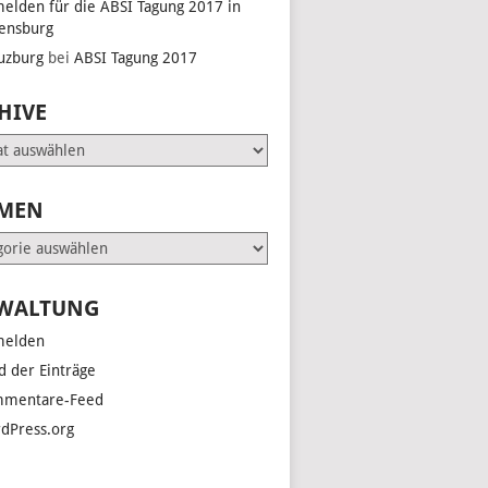
elden für die ABSI Tagung 2017 in
ensburg
uzburg
bei
ABSI Tagung 2017
HIVE
e
MEN
en
WALTUNG
elden
d der Einträge
mentare-Feed
dPress.org