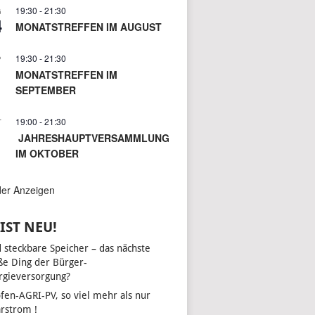
19:30
-
21:30
G
4
MONATSTREFFEN IM AUGUST
19:30
-
21:30
P
1
MONATSTREFFEN IM
SEPTEMBER
19:00
-
21:30
T
JAHRESHAUPTVERSAMMLUNG
IM OKTOBER
der Anzeigen
IST NEU!
d steckbare Speicher – das nächste
ße Ding der Bürger-
rgieversorgung?
fen-AGRI-PV, so viel mehr als nur
arstrom !