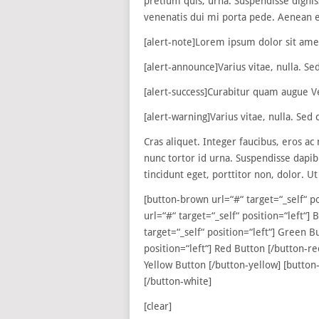
pretium quis, urna. Suspendisse dignissi
venenatis dui mi porta pede. Aenean et
[alert-note]Lorem ipsum dolor sit amet,
[alert-announce]Varius vitae, nulla. Sed
[alert-success]Curabitur quam augue Veh
[alert-warning]Varius vitae, nulla. Sed c
Cras aliquet. Integer faucibus, eros ac
nunc tortor id urna. Suspendisse dapib
tincidunt eget, porttitor non, dolor. Ut 
[button-brown url=“#“ target=“_self“ p
url=“#“ target=“_self“ position=“left“]
target=“_self“ position=“left“] Green B
position=“left“] Red Button [/button-red
Yellow Button [/button-yellow] [button-
[/button-white]
[clear]