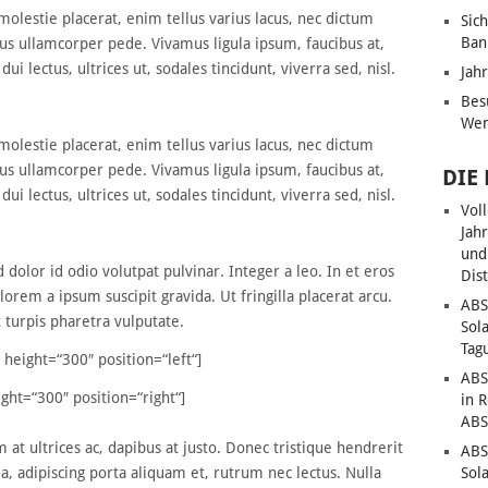
 molestie placerat, enim tellus varius lacus, nec dictum
Sic
Ban
us ullamcorper pede. Vivamus ligula ipsum, faucibus at,
dui lectus, ultrices ut, sodales tincidunt, viverra sed, nisl.
Jah
Bes
Wen
 molestie placerat, enim tellus varius lacus, nec dictum
us ullamcorper pede. Vivamus ligula ipsum, faucibus at,
DIE
dui lectus, ultrices ut, sodales tincidunt, viverra sed, nisl.
Vol
Jah
und
 dolor id odio volutpat pulvinar. Integer a leo. In et eros
Dis
lorem a ipsum suscipit gravida. Ut fringilla placerat arcu.
ABS
 turpis pharetra vulputate.
Sol
Tag
height=“300″ position=“left“]
ABS
ht=“300″ position=“right“]
in 
ABS
t ultrices ac, dapibus at justo. Donec tristique hendrerit
ABS
la, adipiscing porta aliquam et, rutrum nec lectus. Nulla
Sol