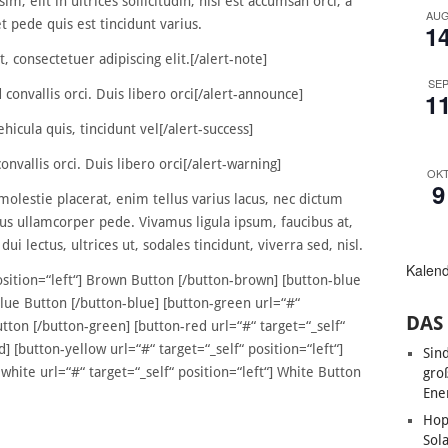
m, elit in ultrices sollicitudin, nisl est accumsan orci, a
AU
 pede quis est tincidunt varius.
1
 consectetuer adipiscing elit.[/alert-note]
SE
 convallis orci. Duis libero orci[/alert-announce]
1
icula quis, tincidunt vel[/alert-success]
onvallis orci. Duis libero orci[/alert-warning]
OK
9
 molestie placerat, enim tellus varius lacus, nec dictum
us ullamcorper pede. Vivamus ligula ipsum, faucibus at,
dui lectus, ultrices ut, sodales tincidunt, viverra sed, nisl.
Kalen
osition=“left“] Brown Button [/button-brown] [button-blue
 Blue Button [/button-blue] [button-green url=“#“
DAS 
utton [/button-green] [button-red url=“#“ target=“_self“
] [button-yellow url=“#“ target=“_self“ position=“left“]
Sin
white url=“#“ target=“_self“ position=“left“] White Button
gro
Ene
Hop
Sol