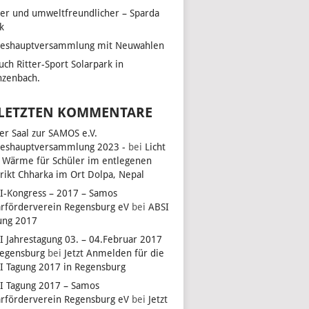
her und umweltfreundlicher – Sparda
k
reshauptversammlung mit Neuwahlen
uch Ritter-Sport Solarpark in
zenbach.
 LETZTEN KOMMENTARE
ler Saal zur SAMOS e.V.
reshauptversammlung 2023 -
bei
Licht
 Wärme für Schüler im entlegenen
trikt Chharka im Ort Dolpa, Nepal
I-Kongress – 2017 – Samos
arförderverein Regensburg eV
bei
ABSI
ung 2017
I Jahrestagung 03. – 04.Februar 2017
Regensburg
bei
Jetzt Anmelden für die
I Tagung 2017 in Regensburg
I Tagung 2017 – Samos
arförderverein Regensburg eV
bei
Jetzt