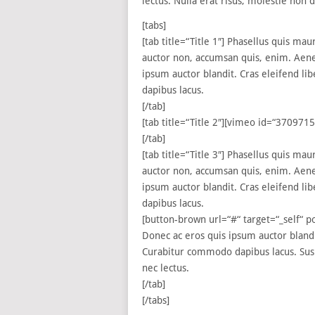
lectus. Nulla erat risus, molestie non 
[tabs]
[tab title=“Title 1″] Phasellus quis ma
auctor non, accumsan quis, enim. Aenea
ipsum auctor blandit. Cras eleifend li
dapibus lacus.
[/tab]
[tab title=“Title 2″][vimeo id=“370971
[/tab]
[tab title=“Title 3″] Phasellus quis ma
auctor non, accumsan quis, enim. Aenea
ipsum auctor blandit. Cras eleifend li
dapibus lacus.
[button-brown url=“#“ target=“_self“ p
Donec ac eros quis ipsum auctor blandit
Curabitur commodo dapibus lacus. Susp
nec lectus.
[/tab]
[/tabs]