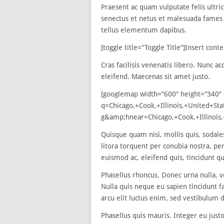
Praesent ac quam vulputate felis ultri
senectus et netus et malesuada fames a
tellus elementum dapibus.
[toggle title=“Toggle Title“]Insert cont
Cras facilisis venenatis libero. Nunc 
eleifend. Maecenas sit amet justo.
[googlemap width=“600″ height=“340″ 
q=Chicago,+Cook,+Illinois,+United
g&amp;hnear=Chicago,+Cook,+Illinois,
Quisque quam nisi, mollis quis, sodales
litora torquent per conubia nostra, p
euismod ac, eleifend quis, tincidunt qu
Phasellus rhoncus. Donec urna nulla, 
Nulla quis neque eu sapien tincidunt 
arcu elit luctus enim, sed vestibulum
Phasellus quis mauris. Integer eu jus