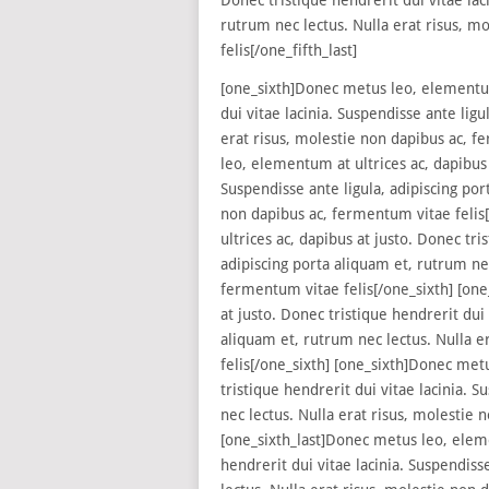
rutrum nec lectus. Nulla erat risus, m
felis[/one_fifth_last]
[one_sixth]Donec metus leo, elementum 
dui vitae lacinia. Suspendisse ante ligu
erat risus, molestie non dapibus ac, f
leo, elementum at ultrices ac, dapibus 
Suspendisse ante ligula, adipiscing por
non dapibus ac, fermentum vitae felis
ultrices ac, dapibus at justo. Donec tri
adipiscing porta aliquam et, rutrum nec
fermentum vitae felis[/one_sixth] [on
at justo. Donec tristique hendrerit dui 
aliquam et, rutrum nec lectus. Nulla e
felis[/one_sixth] [one_sixth]Donec met
tristique hendrerit dui vitae lacinia. 
nec lectus. Nulla erat risus, molestie 
[one_sixth_last]Donec metus leo, eleme
hendrerit dui vitae lacinia. Suspendiss