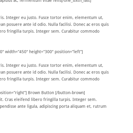
dapibus ac, fermentum vitae felis[/one_sixth_last]
uris. Integer eu justo. Fusce tortor enim, elementum ut,
n posuere ante id odio. Nulla facilisi. Donec ac eros quis
bero fringilla turpis. Integer sem. Curabitur commodo
50″ width=“450″ height=“300″ position=“left“]
uris. Integer eu justo. Fusce tortor enim, elementum ut,
n posuere ante id odio. Nulla facilisi. Donec ac eros quis
bero fringilla turpis. Integer sem. Curabitur commodo
osition=“right“] Brown Button [/button-brown]
. Cras eleifend libero fringilla turpis. Integer sem.
endisse ante ligula, adipiscing porta aliquam et, rutrum