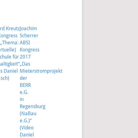
rd Kreutz
Joachim
T NAVIGATION
Kongress
Scherrer
 „Thema:
ABSI
irtuelle)
Kongress
chule für
2017
ltigkeit“
„Das
s Daniel
Mieterstromprojekt
sch)
der
BERR
e.G.
in
Regensburg
(NaBau
e.G.)“
(Video
Daniel