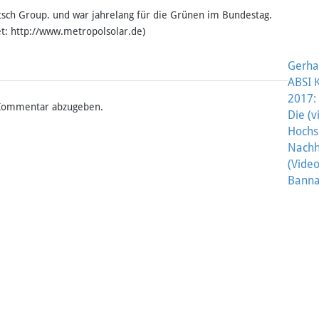
Watsch Group. und war jahrelang für die Grünen im Bundestag.
t: http://www.metropolsolar.de)
Gerha
POS
ABSI 
2017:
Kommentar abzugeben.
Die (v
Hochs
Nachha
(Video
Banna