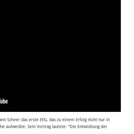
ann Scheer das erste EEG, das zu einem Erfolg nicht nur in
e aufweckte. Sein Vortrag lautete: "Die Entwicklung der