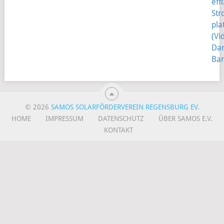
eff
St
pla
(Vi
Dan
Ban
© 2026
SAMOS SOLARFÖRDERVEREIN REGENSBURG EV
.
HOME
IMPRESSUM
DATENSCHUTZ
ÜBER SAMOS E.V.
KONTAKT