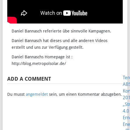
Daniel Bannasch referierte übe sinnvolle Kampagnen.
Daniel Bannasch hat dieses und alle anderen Videos
erstellt und uns zur Verfügung gestellt.
Daniel Bannaschs Homepage ist :
http://blog.metropolsolar.de/
Ter
ADD A COMMENT
P
ABS
N
Kon
Du musst
angemeldet
sein, um einen Kommentar abzugeben.
20
„St
4.0
Ern
Ene