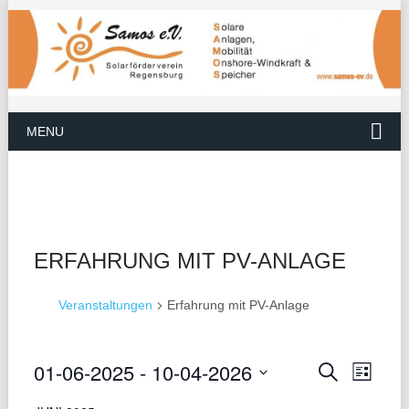
MENU
ERFAHRUNG MIT PV-ANLAGE
Veranstaltungen
Erfahrung mit PV-Anlage
01-06-2025
 - 
10-04-2026
VER
VERANS
Suche
Liste
ANS
Datum
SUCHE