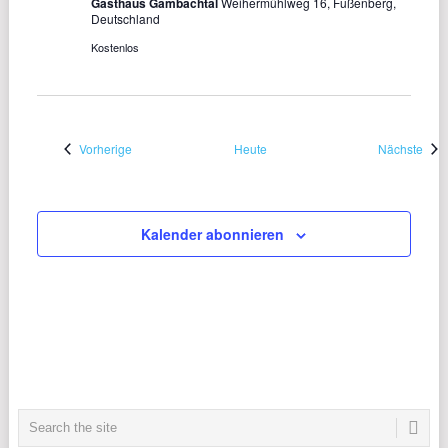
Gasthaus Gambachtal
Weihermühlweg 16, Fußenberg,
Deutschland
Kostenlos
Veranstaltungen
Vera
Vorherige
Heute
Nächste
Kalender abonnieren