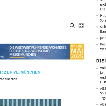
gro
Ene
Hop
Sol
VERANSTALT
VERANSTA
Suche
Sic
Liste
ANSICHTE
Ban
SUCHE
Jah
NAVIGATI
UND
Bes
ANSICHTEN,
Wen
NAVIGATION
DIE
Vol
R 2 DRIVE, MÜNCHEN
Jah
und
sse München
Dis
ABS
Sol
Tag
ABS