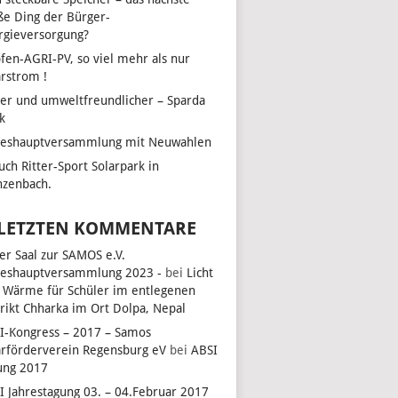
ße Ding der Bürger-
rgieversorgung?
fen-AGRI-PV, so viel mehr als nur
arstrom !
UNGEN
LTUNG
her und umweltfreundlicher – Sparda
N-
k
reshauptversammlung mit Neuwahlen
ON
uch Ritter-Sport Solarpark in
zenbach.
 LETZTEN KOMMENTARE
ler Saal zur SAMOS e.V.
reshauptversammlung 2023 -
bei
Licht
 Wärme für Schüler im entlegenen
trikt Chharka im Ort Dolpa, Nepal
I-Kongress – 2017 – Samos
arförderverein Regensburg eV
bei
ABSI
ung 2017
I Jahrestagung 03. – 04.Februar 2017