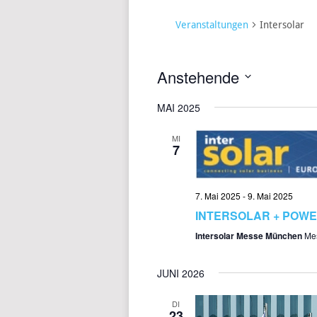
Veranstaltungen
Intersolar
Anstehende
Datum
MAI 2025
wählen.
MI
7
7. Mai 2025
-
9. Mai 2025
INTERSOLAR + POWE
Intersolar Messe München
Me
JUNI 2026
DI
23