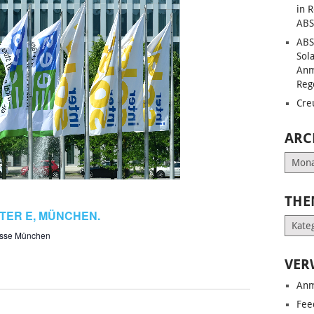
in 
ABS
ABS
Sol
Anm
Reg
Cre
ARC
Archiv
THE
TER E, MÜNCHEN.
Them
sse München
VER
Anm
Fee